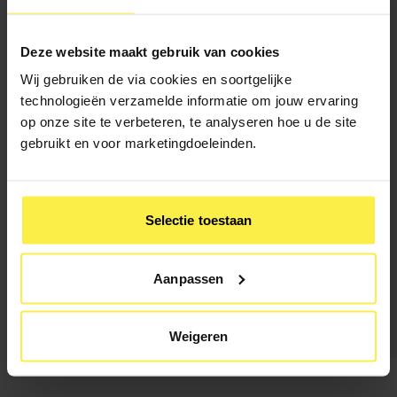
gedragswetenschappelijke interesse is Edith zich gaan
richten op coaching en presenteren over thema’s als
sustainable performance, veerkracht, passie, mindfulness
Deze website maakt gebruik van cookies
en work/life balance.
Wij gebruiken de via cookies en soortgelijke
technologieën verzamelde informatie om jouw ervaring
Voor meer info over Edith, zie:
www.edithbosch.nl
op onze site te verbeteren, te analyseren hoe u de site
Wil jij meer weten over het succes van TED talks en zelf
gebruikt en voor marketingdoeleinden.
ervaren hoe je van jouw presentatie een TED-talk kan
maken? Bekijk dan onze
Training Presenteren als een TED-
talk
of ons
coachingsaanbod
!
Wij geven deze training ook regelmatig in company.
Selectie toestaan
Aanpassen
Weigeren