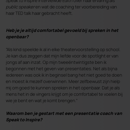
Speak to Inspire interviewde Edith over haar ervaring als
public speaker
en wat de coaching ter voorbereiding van
haar TED talk haar gebracht heeft.
Heb je je altijd comfortabel gevoeld bij spreken in het
openbaar?
“Als kind speelde ik al in elke theatervoorstelling op school.
Je kan dus zeggen dat mijn liefde voor de spotlight er van
jongs af aan inzat. Op mijn tweeëntwintigste ben ik
begonnen met het geven van presentaties. Net als bijna
iedereen was ook ik in beginsel bang het niet goed te doen
en moest ik mezelf overwinnen. Meer zelfbewust zijn hielp
mij om goed te kunnen spreken in het openbaar. Dat je als
mens het in de vingers krijgt om je comfortabel te voelen bij
wie je bent en wat je komt brengen.”
Waarom ben je gestart met een presentatie coach van
Speak to Inspire?