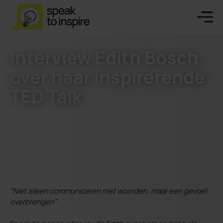
Interview Edith Bosch
over haar inspirerende
TED Talk
“Niet alleen communiceren met woorden, maar een gevoel
overbrengen”