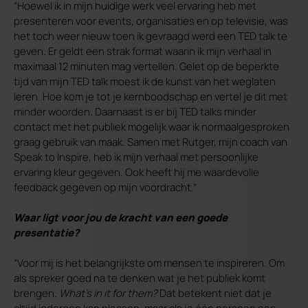
“Hoewel ik in mijn huidige werk veel ervaring heb met
presenteren voor events, organisaties en op televisie, was
het toch weer nieuw toen ik gevraagd werd een TED talk te
geven. Er geldt een strak format waarin ik mijn verhaal in
maximaal 12 minuten mag vertellen. Gelet op de beperkte
tijd van mijn TED talk moest ik de kunst van het weglaten
leren. Hoe kom je tot je kernboodschap en vertel je dit met
minder woorden. Daarnaast is er bij TED talks minder
contact met het publiek mogelijk waar ik normaalgesproken
graag gebruik van maak. Samen met Rutger, mijn coach van
Speak to Inspire, heb ik mijn verhaal met persoonlijke
ervaring kleur gegeven. Ook heeft hij me waardevolle
feedback gegeven op mijn voordracht.”
Waar ligt voor jou de kracht van een goede
presentatie?
“Voor mij is het belangrijkste om mensen te inspireren. Om
als spreker goed na te denken wat je het publiek komt
brengen.
What’s in it for them?
Dat betekent niet dat je