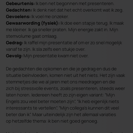
Gebeurtenis:
Ik ben net begonnen met presenteren.
Gedachten:
Ik denk niet dat het echt overkomt wat ik zeg.
Gevoelens:
Ik voel me onzeker.
Gewaarwording (fysiek):
Ik doe een stapje terug. Ik maak
me kleiner. Ik ga sneller praten. Mijn energie zakt in. Mijn
stemvolume gaat omlaag.
Gedrag:
Ik raffel mijn presentatie af om er zo snel mogelijk
vanaf te zijn. Ik sla zelfs een stukje over.
Gevolg:
Mijn presentatie kwam niet over.
De gedachten die opkomen en die je gedrag en dus de
situatie beïnvloeden, komen niet uit het niets. Het zijn vaak
stemmetjes die we al jaren met ons meedragen en die
zich bij stressvolle events, zoals presenteren, steeds weer
laten horen. Iedereen heeft zo zijn eigen variant: “Mijn
Engels zou veel beter moeten zijn”, “Ik heb eigenlijk niets
interessants te vertellen”, “Mijn collega’s kunnen dit veel
beter dan ik”. Maar uiteindelijk zijn het allemaal variaties
op hetzelfde thema: ik ben niet goed genoeg.