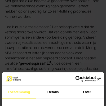
Niet gek dat zulke negatieve gedachten over onszelf – ook
wel belemmerende overtuigingen genoemd – effect
hebben op ons gedrag. En zo self-fulfilling prophecies
kunnen worden.
Hoe kun je hiermee omgaan? Het belangrijkste is dat de
ketting doorbroken wordt. Dat kan op vele manieren. Voor
sommigen is een andere voorbereiding genoeg. Anderen
zweren bij visualisaties; een krachtige methode waarin je
jouw prestatie als een daverend succes voorstelt. Menig
NBA-er scoort er letterlijk beter door en ook voor
presenteren is het een beproefd concept. Eerder deden
we al de
“gevoelsspiraal”
uit de doeken, een
mindfulness-achtige oefening waarin je door je gedachten
en lichamelijke manifestaties te benoemen, deze toestaat
en ze je minder in hun greep houden. En ook
ademhalingsoefeningen zijn een krachtige remedie.
Toestemming
Details
Over
Of, je vervangt de zwakste schakel. Je ruilt de
belemmerende overtuiging in voor een helpende gedachte.
Denk aan topsporters die leren om zenuwen niet te