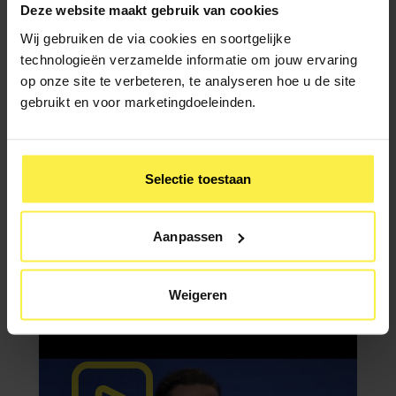
Deze website maakt gebruik van cookies
framen als een obstakel, maar een noodzaak om beter te
presteren. Dit ‘herprogrammeren’ kun je leren en is te
Wij gebruiken de via cookies en soortgelijke
trainen.
technologieën verzamelde informatie om jouw ervaring
op onze site te verbeteren, te analyseren hoe u de site
Ongetwijfeld heb jij volop van dit soort voorbeelden tijdens
gebruikt en voor marketingdoeleinden.
het presenteren. Werk voor jezelf eens een voorbeeld uit
langs de 6 G’s. En kijk of je er een helpende gedachte
tegenover kan zetten. Het zou een hele andere ketting
opleveren.
Selectie toestaan
Meer weten over hoe je goed met spreekspanning omgaat?
Neem contact met ons op.
Aanpassen
Geschreven door Maurits Koster
Weigeren