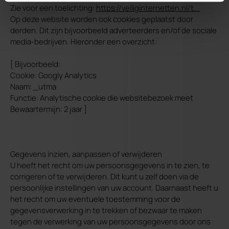
Zie voor een toelichting:
https://veiliginternetten.nl/t...
Op deze website worden ook cookies geplaatst door
derden. Dit zijn bijvoorbeeld adverteerders en/of de sociale
media-bedrijven. Hieronder een overzicht:
[ Bijvoorbeeld:
Cookie: Googly Analytics
Naam: _utma
Functie: Analytische cookie die websitebezoek meet
Bewaartermijn: 2 jaar ]
Gegevens inzien, aanpassen of verwijderen
U heeft het recht om uw persoonsgegevens in te zien, te
corrigeren of te verwijderen. Dit kunt u zelf doen via de
persoonlijke instellingen van uw account. Daarnaast heeft u
het recht om uw eventuele toestemming voor de
gegevensverwerking in te trekken of bezwaar te maken
tegen de verwerking van uw persoonsgegevens door ons