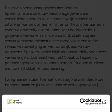
Delen van persoonsgegevens met derden
Speak to Inspire deelt uw persoonsgegevens met
verschillende derden als dit noodzakelijk is voor het
uitvoeren van de overeenkomst en om te voldoen aan een
eventuele wettelijke verplichting. Met bedrijven die u
gegevens verwerken in onze opdracht, sluiten wij een
verwerkersovereenkomst om te zorgen voor eenzelfde
niveau van beveiliging en vertrouwelijkheid van uw
gegevens. Speak to Inspire blijft verantwoordelijk voor deze
verwerkingen. Daarnaast verstrekt Speak to Inspire uw
persoonsgegevens aan andere derden. Dit doen wij alleen
met uw nadrukkelijke toestemming.
[voeg hier een tabel toe met: de categorie waar derde toe
behoort, naam en jurisdictie, doel en welke gegevens.]
Cookies, of vergelijkbare technieken, die wij gebruiken
Speak to Inspire gebruikt functionele, analytische en