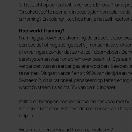
‘al het zicht op de realiteit is verloren. En ook Trum
‘Crooked Joe’ te noemen. In deze tijden van polarisat
is framing? En belangrijker, hoe kun je het zelf inzetten
Hoe werkt framing?
Framing gaat over beeldvorming. Je probeert door woo
een positief of negatief gevoel bij mensen in te prente
of ervaringen, zonder dat ze het zelf doorhebben. Dani
denksystemen waar ons brein over beschikt. Systeem 1 i
verbanden tussen eerder geziene woorden, beelden, act
te nemen. Dit gaat vanzelf en zit 95% van de tijd aan 
Systeem 2, dit is rationeel, gebaseerd op feiten en lo
wordt Systeem 1 slechts 5% van de tijd ingezet.
Politici en bedrijven hebben proberen ons vaak met h
het dringt niet door. Beter werkt om mensen aan te spr
helpen.
Waar moet een geslaagd frame aan voldoen?