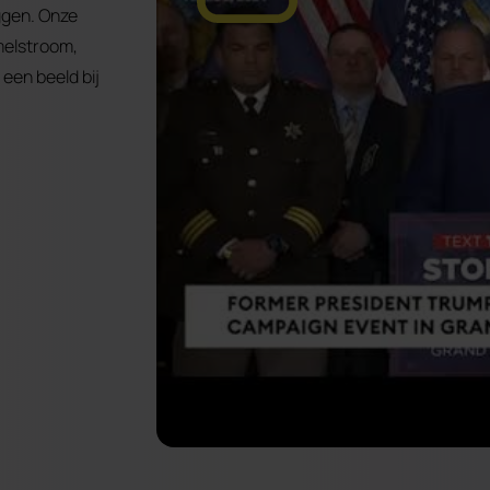
ggen. Onze
melstroom,
 een beeld bij