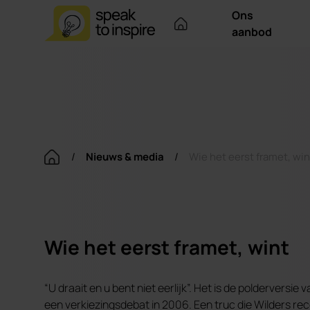
Ons
aanbod
/
Nieuws & media
/
Wie het eerst framet, win
Wie het eerst framet, wint
“U draait en u bent niet eerlijk”. Het is de poldervers
een verkiezingsdebat in 2006. Een truc die Wilders re