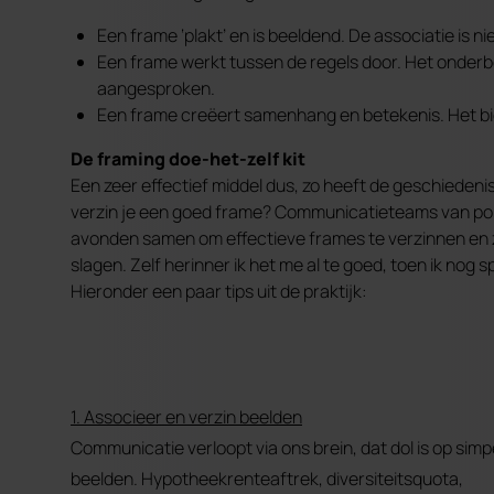
Een frame ‘plakt’ en is beeldend. De associatie is 
Een frame werkt tussen de regels door. Het onde
aangesproken.
Een frame creëert samenhang en betekenis. Het bie
De framing doe-het-zelf kit
Een zeer effectief middel dus, zo heeft de geschiedeni
verzin je een goed frame? Communicatieteams van polit
avonden samen om effectieve frames te verzinnen en zi
slagen. Zelf herinner ik het me al te goed, toen ik nog s
Hieronder een paar tips uit de praktijk:
1. Associeer en verzin beelden
Communicatie verloopt via ons brein, dat dol is op simp
beelden. Hypotheekrenteaftrek, diversiteitsquota,