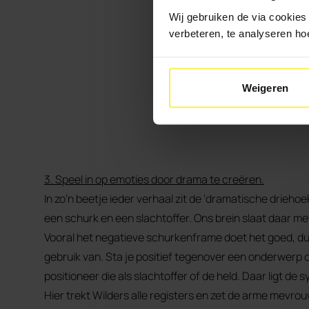
Wij gebruiken de via cookies
verbeteren, te analyseren ho
Weigeren
3. Speel in op emoties door drama te creëren.
In zo’n beetje ieder verhaal zit de ‘dramatische driehoek
een schurk en een slachtoffer. Ons brein slaat daar m
Vooral het negatieve schurkenframe doet het goed, d
gebruik van. Sta je positief tegenover een onderwerp 
positioneer die als slachtoffer of de held. Daar ligt de 
Hier trekt Wilders alle registers en zet de arme mevrou