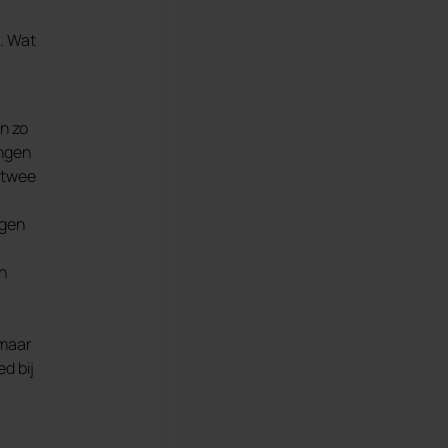
n. Wat
n zo
ingen
’ twee
ngen
n
 maar
d bij