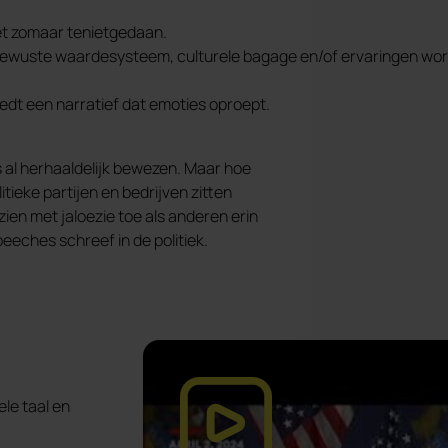
niet zomaar tenietgedaan.
rbewuste waardesysteem, culturele bagage en/of ervaringen wo
dt een narratief dat emoties oproept.
s al herhaaldelijk bewezen. Maar hoe
ieke partijen en bedrijven zitten
en met jaloezie toe als anderen erin
peeches schreef in de politiek.
ele taal en