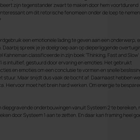
p probeert zijn tegenstander zwart te maken door hem voortdurend
ie interessant om dit retorische fenomeen onder de loep te neme
?
rdgebruik een emotionele lading te geven aan een onderwerp, e
n. Daarbij spreek je je doelgroep aan op dieperliggende overtuig
el Kahneman classificeerde in zijn boek ‘Thinking, Fast and Slow
s intuïtief, gestuurd door ervaring en emoties. Het gebruikt
ies en emoties om een ​​conclusie te vormen en snelle beslissi
het stuur. Maar snijdt dus vaak de bocht af. Daarnaast hebben we
gica. Hiervoor moet het brein hard werken. Om energie te bespare
un diepgravende onderbouwingen vanuit Systeem 2 te bereiken,
eken door Systeem 1 aan te zetten. En daar kan framing heel goe