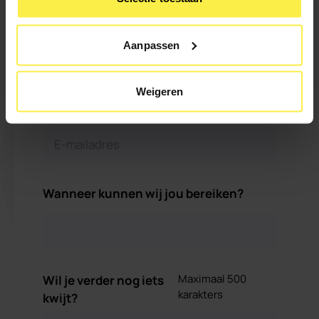
Aanpassen
Weigeren
Wanneer kunnen wij jou bereiken?
Maximaal 500
Wil je verder nog iets
karakters
kwijt?