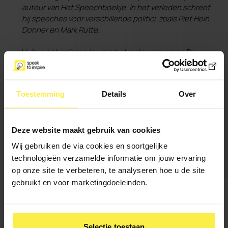
auteur van Het Speechboekje. In het verleden schreef
hij speeches voor verschillende politici, zoals Piet Hein
Donner en Mark Rutte.
Huib is ook geïnterviewd in het radioprogramma De
Nieuws BV, waar hij een van de commentatoren is bij de
analyse van de speech van Mark Rutte.
Toestemming
Details
Over
Bekijk het interview
Deze website maakt gebruik van cookies
Wij gebruiken de via cookies en soortgelijke
technologieën verzamelde informatie om jouw ervaring
op onze site te verbeteren, te analyseren hoe u de site
gebruikt en voor marketingdoeleinden.
Hoe kunnen wij jou bereiken?
Selectie toestaan