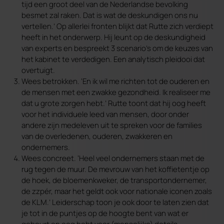
tijd een groot deel van de Nederlandse bevolking
besmet zal raken. Dat is wat de deskundigen ons nu
vertellen.’ Op allerlei fronten blijkt dat Rutte zich verdiept
heeft in het onderwerp. Hij leunt op de deskundigheid
van experts en bespreekt 3 scenario’s om de keuzes van
het kabinet te verdedigen. Een analytisch pleidooi dat
overtuigt.
Wees betrokken. ‘En ik wil me richten tot de ouderen en
de mensen met een zwakke gezondheid. Ik realiseer me
dat u grote zorgen hebt.’ Rutte toont dat hij oog heeft
voor het individuele leed van mensen, door onder
andere zijn medeleven uit te spreken voor de families
van de overledenen, ouderen, zwakkeren en
ondernemers.
Wees concreet. ‘Heel veel ondernemers staan met de
rug tegen de muur. De mevrouw van het koffietentje op
de hoek, de bloemenkweker, de transportondernemer,
de zzpér, maar het geldt ook voor nationale iconen zoals
de KLM.’ Leiderschap toon je ook door te laten zien dat
je tot in de puntjes op de hoogte bent van wat er