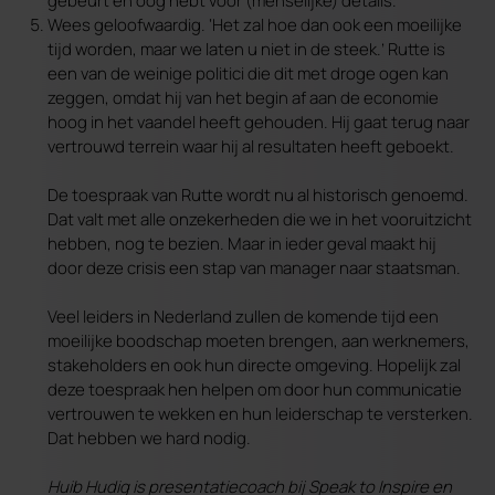
gebeurt en oog hebt voor (menselijke) details.
Wees geloofwaardig. ‘Het zal hoe dan ook een moeilijke
tijd worden, maar we laten u niet in de steek.’ Rutte is
een van de weinige politici die dit met droge ogen kan
zeggen, omdat hij van het begin af aan de economie
hoog in het vaandel heeft gehouden. Hij gaat terug naar
vertrouwd terrein waar hij al resultaten heeft geboekt.
De toespraak van Rutte wordt nu al historisch genoemd.
Dat valt met alle onzekerheden die we in het vooruitzicht
hebben, nog te bezien. Maar in ieder geval maakt hij
door deze crisis een stap van manager naar staatsman.
Veel leiders in Nederland zullen de komende tijd een
moeilijke boodschap moeten brengen, aan werknemers,
stakeholders en ook hun directe omgeving. Hopelijk zal
deze toespraak hen helpen om door hun communicatie
vertrouwen te wekken en hun leiderschap te versterken.
Dat hebben we hard nodig.
Huib Hudig is presentatiecoach bij Speak to Inspire en