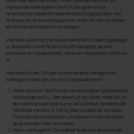
Ga er maar eens aanstaan. In een periode van crisis en
ingrijpende maatregelen heeft Rutte gisteren via
verschillende media de Nederlanders toegesproken. Het
doel was om de bevolking een hart onder de riem te steken
en het kabinetsbeleid te verdedigen.
Vriend en vijand zijn het erover eens dat hij daarin geslaagd
is. Bovendien heeft Rutte zichzelf neergezet als een
betrokken en capabel leider, die boven de partijen verheven
is.
Hoe deed hij dat? En wat kunnen andere managers en
leidinggevenden van zijn crisis toespraak leren?
Wees oprecht. ‘Want ik heb vanavond geen gemakkelijke
boodschap voor u.’ Niet alleen uit zijn tekst, maar ook uit
de sobere presentatie kun je als luisteraar opmaken dat
het Rutte menens is. Dat hij alles op alles zet om deze
Coronacrisis te bestrijden, en mensen in het land door
deze periode heen te loodsen.
Wees overtuigend. ‘De realiteit is dat ook de komende