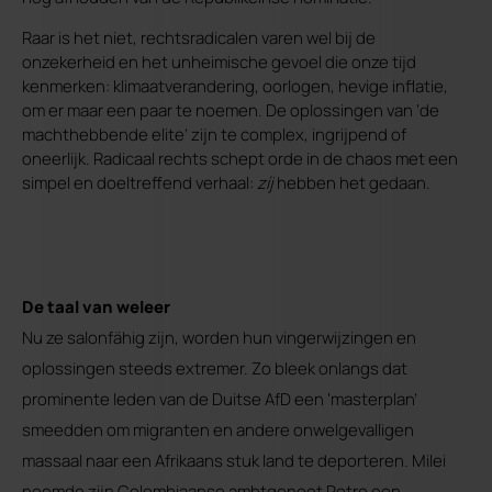
Raar is het niet, rechtsradicalen varen wel bij de
onzekerheid en het unheimische gevoel die onze tijd
kenmerken: klimaatverandering, oorlogen, hevige inflatie,
om er maar een paar te noemen. De oplossingen van ‘de
machthebbende elite’ zijn te complex, ingrijpend of
oneerlijk. Radicaal rechts schept orde in de chaos met een
simpel en doeltreffend verhaal:
zíj
hebben het gedaan.
De taal van weleer
Nu ze salonfähig zijn, worden hun vingerwijzingen en
oplossingen steeds extremer. Zo bleek onlangs dat
prominente leden van de Duitse AfD een ‘masterplan’
smeedden om migranten en andere onwelgevalligen
massaal naar een Afrikaans stuk land te deporteren. Milei
noemde zijn Colombiaanse ambtgenoot Petro een