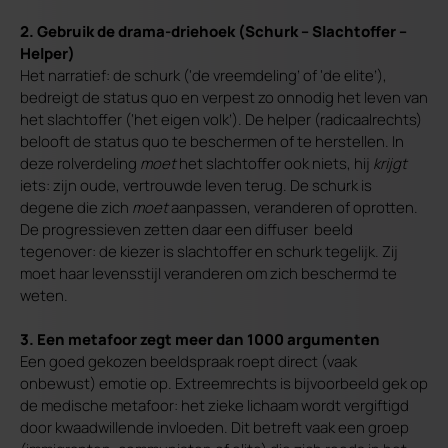
2. Gebruik de drama-driehoek (Schurk – Slachtoffer –
Helper)
Het narratief: de schurk (‘de vreemdeling’ of ‘de elite’),
bedreigt de status quo en verpest zo onnodig het leven van
het slachtoffer (‘het eigen volk’). De helper (radicaalrechts)
belooft de status quo te beschermen of te herstellen. In
deze rolverdeling
moet
het slachtoffer ook niets, hij
krijgt
iets: zijn oude, vertrouwde leven terug. De schurk is
degene die zich
moet
aanpassen, veranderen of oprotten.
De progressieven zetten daar een diffuser beeld
tegenover: de kiezer is slachtoffer en schurk tegelijk. Zij
moet haar levensstijl veranderen om zich beschermd te
weten.
3. Een metafoor zegt meer dan 1000 argumenten
Een goed gekozen beeldspraak roept direct (vaak
onbewust) emotie op. Extreemrechts is bijvoorbeeld gek op
de medische metafoor: het zieke lichaam wordt vergiftigd
door kwaadwillende invloeden. Dit betreft vaak een groep