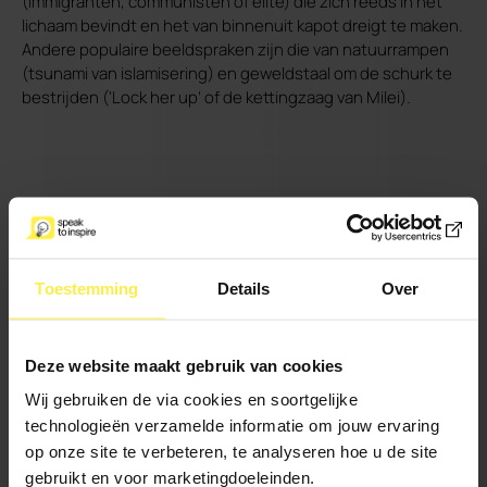
(immigranten, communisten of elite) die zich reeds in het
lichaam bevindt en het van binnenuit kapot dreigt te maken.
Andere populaire beeldspraken zijn die van natuurrampen
(tsunami van islamisering) en geweldstaal om de schurk te
bestrijden (‘Lock her up’ of de kettingzaag van Milei).
Toestemming
Details
Over
Deze website maakt gebruik van cookies
Wij gebruiken de via cookies en soortgelijke
technologieën verzamelde informatie om jouw ervaring
op onze site te verbeteren, te analyseren hoe u de site
gebruikt en voor marketingdoeleinden.