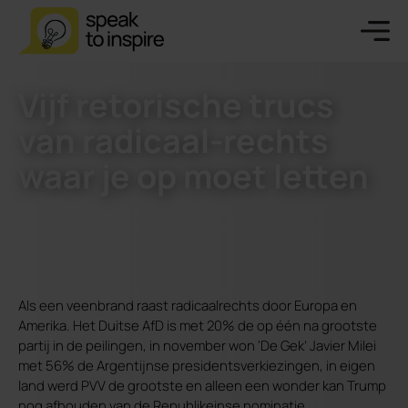
Vijf retorische trucs
van radicaal-rechts
waar je op moet letten
Als een veenbrand raast radicaalrechts door Europa en
Amerika. Het Duitse AfD is met 20% de op één na grootste
partij in de peilingen, in november won ‘De Gek’ Javier Milei
met 56% de Argentijnse presidentsverkiezingen, in eigen
land werd PVV de grootste en alleen een wonder kan Trump
nog afhouden van de Republikeinse nominatie.