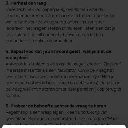
3. Herhaal de vraag
Deze techniek kan papegaai-ig overkomen voor de
beginnende presentator, maar er zijn talloze redenen om
wél te herhalen: de vraag verstaanbaar maken voor
iedereen, het vragen stellen stimuleren, laten zien dat je
echt luistert, jezelf nadenktijd geven en de leiding
behouden zijn enkele voorbeelden.
4. Bepaal voordat je antwoord geeft, wat je met de
vraag doet
Antwoorden is slechts één van de mogelijkheden. Zie jezelf
in eerste instantie als een
facilitator
. Kun jij de vraag het
beste beantwoorden, of een andere aanwezige? Heb je
geen goed antwoord (eerlijkheid is aanbevolen), dan kun je
de vraag wellicht noteren om er later persoonlijk op terug te
komen.
5. Probeer de behoefte achter de vraag te horen
Regelmatig is een vraag eigenlijk een uitdrukking van
gevoelens. Bij vragen die weerstand in zich dragen (“Waar
zijn we hier mee bezig?”), is het de kunst om niet in de