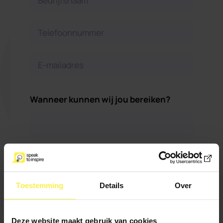
Wanneer kunnen wij jou bereiken?
Maximaal 500
Wil je verder nog iets
karakters
kwijt?
Toestemming
Details
Over
Deze website maakt gebruik van cookies