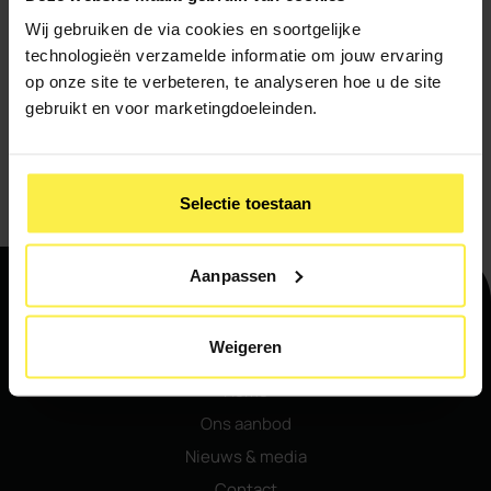
Wij gebruiken de via cookies en soortgelijke
technologieën verzamelde informatie om jouw ervaring
op onze site te verbeteren, te analyseren hoe u de site
gebruikt en voor marketingdoeleinden.
Ik meld me aan voor de nieuwsbrief
Verstuur
Selectie toestaan
Aanpassen
Navigatie
Weigeren
Home
Ons aanbod
Nieuws & media
Contact