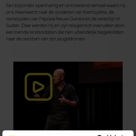
Een bijzonder openhartig en ontroerend verhaal waarin hij
ons meeneemt naar de ijsvlakten van Kamtsjatka, de
oerwouden van Papoea Nieuw Guinea en de woestijn in
Sudan. Daar werden hij en zijn reisgenoot overvallen door
een bende kindsoldaten die hen uiteindelijk begeleidden
naar de oerstam van zijn jeugddromen.