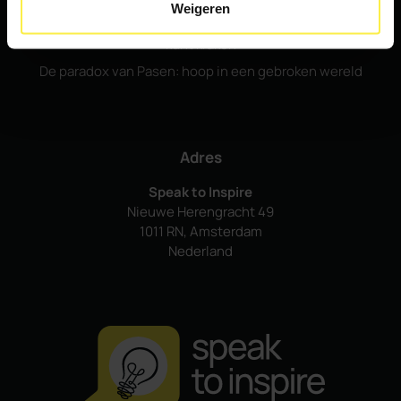
Weigeren
Vijf hoogstandjes waarmee je je tegenstander retorisch
kunt kraken
De paradox van Pasen: hoop in een gebroken wereld
Adres
Speak to Inspire
Nieuwe Herengracht 49
1011 RN, Amsterdam
Nederland