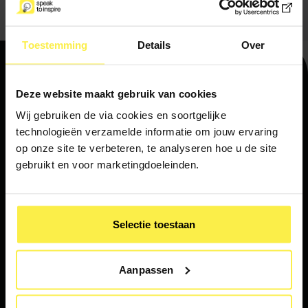
Toestemming
Details
Over
Deze website maakt gebruik van cookies
Navigatie
Wij gebruiken de via cookies en soortgelijke
Home
technologieën verzamelde informatie om jouw ervaring
op onze site te verbeteren, te analyseren hoe u de site
Ons aanbod
gebruikt en voor marketingdoeleinden.
Nieuws & media
Contact
Selectie toestaan
Nieuwe items
Aanpassen
Nieuwsbrief
Hoe je direct bij de start vertrouwen wekt