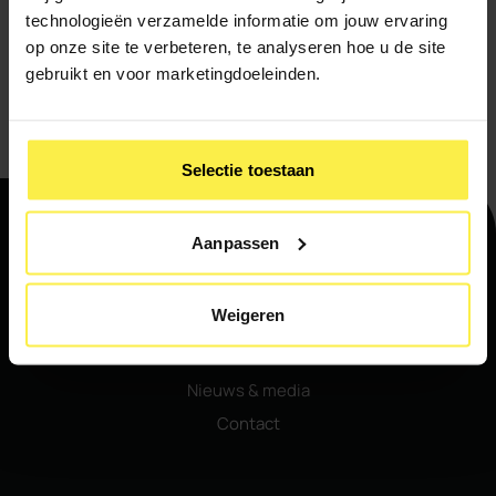
technologieën verzamelde informatie om jouw ervaring
Ik meld me aan voor de nieuwsbrief
op onze site te verbeteren, te analyseren hoe u de site
gebruikt en voor marketingdoeleinden.
Verstuur
Selectie toestaan
Aanpassen
Navigatie
Weigeren
Home
Ons aanbod
Nieuws & media
Contact