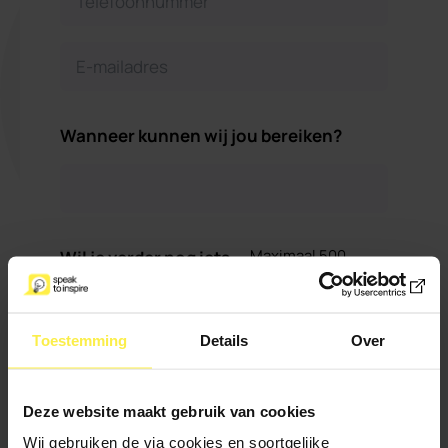
Wanneer kunnen wij jou bereiken?
Maximaal 500
Wil je verder nog iets
karakters
kwijt?
Toestemming
Details
Over
Deze website maakt gebruik van cookies
Wij gebruiken de via cookies en soortgelijke