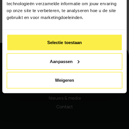
technologieën verzamelde informatie om jouw ervaring
Ik meld me aan voor de nieuwsbrief
op onze site te verbeteren, te analyseren hoe u de site
gebruikt en voor marketingdoeleinden.
Verstuur
Selectie toestaan
Aanpassen
Navigatie
Weigeren
Home
Ons aanbod
Nieuws & media
Contact