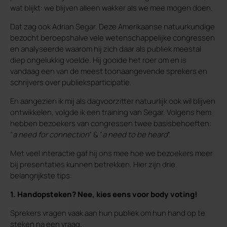
wat blijkt: we blijven alleen wakker als we mee mogen doen.
Dat zag ook Adrian Segar. Deze Amerikaanse natuurkundige
bezocht beroepshalve vele wetenschappelijke congressen
en analyseerde waarom hij zich daar als publiek meestal
diep ongelukkig voelde. Hij gooide het roer om en is
vandaag een van de meest toonaangevende sprekers en
schrijvers over publieksparticipatie.
En aangezien ik mij als dagvoorzitter natuurlijk ook wil blijven
ontwikkelen, volgde ik een training van Segar. Volgens hem
hebben bezoekers van congressen twee basisbehoeften:
“
a need for connection
” & “
a need to be heard
”.
Met veel interactie gaf hij ons mee hoe we bezoekers meer
bij presentaties kunnen betrekken. Hier zijn drie
belangrijkste tips:
1. Handopsteken? Nee, kies eens voor body voting!
Sprekers vragen vaak aan hun publiek om hun hand op te
steken na een vraag.