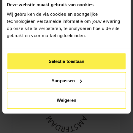
Helemaal hip in Amerika op dit moment: opkomen met de
Deze website maakt gebruik van cookies
slide “
Are there any questions?
”. In plaats van een talk zet je
Wij gebruiken de via cookies en soortgelijke
je publiek vervolgens in de rol van de interviewer. Natuurlijk
heb je een kernboodschap en ga je voorbereide verhalen
technologieën verzamelde informatie om jouw ervaring
vertellen, maar ze komen voort uit de vragen die je krijgt uit
op onze site te verbeteren, te analyseren hoe u de site
de zaal. In Nederland deed Ali-B dit kort geleden bij het
gebruikt en voor marketingdoeleinden.
event “Moving Stories”. Magisch en je publiek in de
driverseat.
Selectie toestaan
Aanpassen
Weigeren