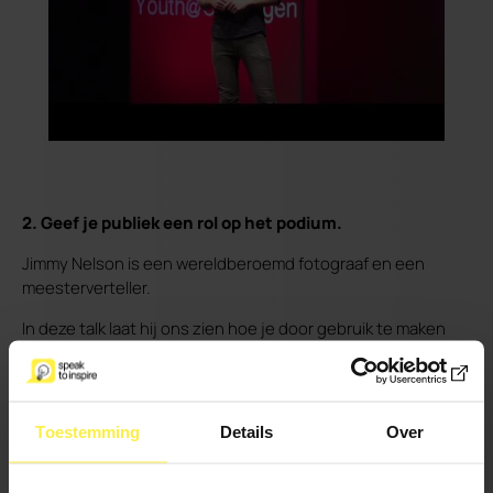
2. Geef je publiek een rol op het podium.
Jimmy Nelson is een wereldberoemd fotograaf en een
meesterverteller.
In deze talk laat hij ons zien hoe je door gebruik te maken
van publiek je talk nog sterker kunt maken. Jimmy geeft
mensen uit de zaal rollen uit het verhaal wat hij vertelt.
Het effect is verbluffend sterk.
Toestemming
Details
Over
3. Een speech? Nee een live interview.