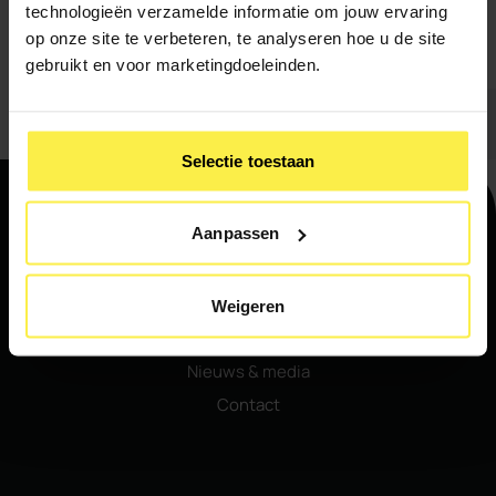
technologieën verzamelde informatie om jouw ervaring
Verstuur
op onze site te verbeteren, te analyseren hoe u de site
gebruikt en voor marketingdoeleinden.
Selectie toestaan
Aanpassen
Navigatie
Home
Weigeren
Ons aanbod
Nieuws & media
Contact