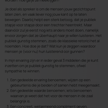
worden: hoe ga je ze meekrijgen?
Je doel als spreker is om de mensen jouw gezichtspunt
laten zien, en vaak liever nog jouw kant op te laten
bewegen. Daarbij helpt een sterk betoog, dat je publiek
stapje voor stapje door een trechter heentrekt. Maar
daarvóór zul je eerst nog iets anders moet doen, namelijk
ervoor zorgen dat ze überhaupt naar je willen luisteren. Het
publiek gunstig stemmen, zoals de klassieke retorici het al
noemden. Hoe doe je dat? Wat kun je zeggen waardoor
mensen je (voor nu) hun luisterend oor gunnen?
In mijn ervaring zijn er in ieder geval 3 middelen die je kunt
inzetten om je publiek gunstig te stemmen, ofwel
sympathie te winnen.
Een gedeelde ervaring benoemen; wijzen op een
gebeurtenis die je beiden of samen hebt meegemaakt.
Een gedeelde waarde benoemen; iets benoemen
waarvan je weet dat het voor de mensen in de zaal
belangrijk is.
Een concreet, welgemeend compliment geven.