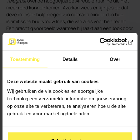
Telegraaf
over de hoogbejaarde Alfredo en Janine die niet
meer rond kunnen komen. Azarkan wees er fijntjes op dat
deze mensen hulp kregen van niemand minder dan hun
islamitische buurvrouw Ines, die van alles voor hen regelt.
Een prachtig voorbeeld waarmee hij raakt aan een (ook door
de PVV) gedeelde waarde: dat je anderen in nood moet
helpen. Het geeft zijn betoog gelaagdheid en slaat alle
wapens uit de handen van de PVV, waardoor ze wel moeten
luisteren. Niet verwonderlijk oogstte hij na afloop een
Toestemming
Details
Over
daverend applaus.
3. Een compliment geven
Deze website maakt gebruik van cookies
Wij gebruiken de via cookies en soortgelijke
technologieën verzamelde informatie om jouw ervaring
op onze site te verbeteren, te analyseren hoe u de site
gebruikt en voor marketingdoeleinden.