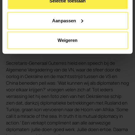
Selectie toestaan
Aanpassen
Weigeren
Secretaris-Generaal Guterres hield een speech bij de
Algemene Vergadering van de VN, waar de sfeer door de
oorlog in Oekraïne en de machtsstrijd tussen de VS en
China beneden peil was: ‘Wat kunnen wij als diplomaten nog
voor elkaar krijgen?’ vroegen velen zich af. Tot ieders
verrassing liet hij een foto zien van het Oekraïense schip
zien dat, dankzij diplomatieke betrekkingen met Rusland en
Turkije, graan kon vervoeren naar de Hoorn van Afrika. ‘Some
call it a miracle of the sea. In truth it is mutual diplomacy in
action.’ Een verkapt compliment aan alle aanwezige
diplomaten: jullie doen goed werk. Jullie doen ertoe. Daarna