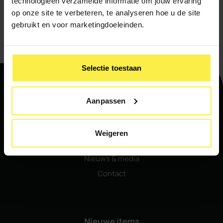
technologieën verzamelde informatie om jouw ervaring
Ik meld me aan voor de nieuwsbrief
op onze site te verbeteren, te analyseren hoe u de site
gebruikt en voor marketingdoeleinden.
Verstuur
Selectie toestaan
Aanpassen
Navigatie
Home
Weigeren
Ons aanbod
Nieuws & media
Contact
Nieuwe items