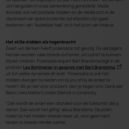
zich langzaam in onze samenleving genesteld. Mede
doordat ook het politieke midden en de media zich in de
slipstream van goed scorende ophefpolitici zijn gaan
bedienen van “duidelijke taal”, zo is het punt van Meeus.
Het stille midden als tegenkracht
Zwart-wit denken heeft polarisatie tot gevolg. De aanjagers
hiervan worden vaak steeds extremer, om ophef te kunnen
blijven creëren. Polarisatie expert Bart Brandsma legt in de
podcast
Lex Bohlmeijer in gesprek met Bart Brandsma
uit tot welke dynamiek dit leidt: “Polarisatie is ook het
midden dwingen te kiezen om bij jou of bij de ander te
horen”. Als je niet voor ons bent, ben je tegen ons. Denk aan
Black Lives Matter’s credo Silence is complicity.
"Dan wordt de ander een obstakel voor de toekomst die jij
wenst. Dan wordt het giftig”, aldus Brandsma. De polen
hollen zo het midden steeds meer uit, voor geen kant
kiezen is steeds minder ruimte.