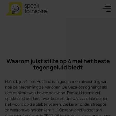
Waarom juist stilte op 4 mei het beste
tegengeluid biedt
Het is bijna 4 mei. Het land is in gespannen afwachting van
hoe de herdenking zal verlopen. De Gaza-oorlog hangt als
een donkere wolk boven de avond. Femke Halsema zal
spreken op de Dam. Twee keer eerder was aan haar de eer
het woord op die plek te voeren. Die keren onderstreepte
ze waarom we herdenken: “[…] Onze vrijheid is door pijn
omzoomd”, sprak ze in 2022. Dit jaar is de pijn acuter en meer