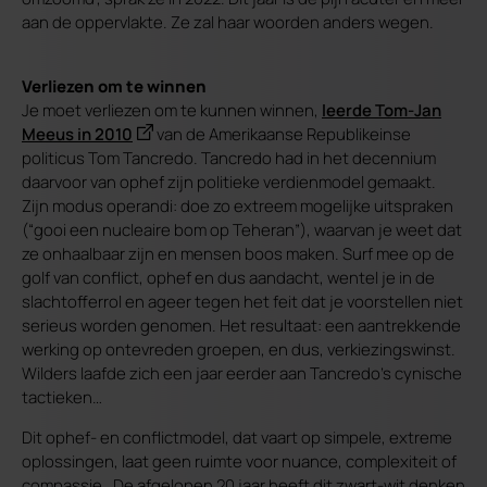
aan de oppervlakte. Ze zal haar woorden anders wegen.
Verliezen om te winnen
Je moet verliezen om te kunnen winnen,
leerde Tom-Jan
Meeus in 2010
van de Amerikaanse Republikeinse
politicus Tom Tancredo. Tancredo had in het decennium
daarvoor van ophef zijn politieke verdienmodel gemaakt.
Zijn modus operandi: doe zo extreem mogelijke uitspraken
(“gooi een nucleaire bom op Teheran”), waarvan je weet dat
ze onhaalbaar zijn en mensen boos maken. Surf mee op de
golf van conflict, ophef en dus aandacht, wentel je in de
slachtofferrol en ageer tegen het feit dat je voorstellen niet
serieus worden genomen. Het resultaat: een aantrekkende
werking op ontevreden groepen, en dus, verkiezingswinst.
Wilders laafde zich een jaar eerder aan Tancredo's cynische
tactieken…
Dit ophef- en conflictmodel, dat vaart op simpele, extreme
oplossingen, laat geen ruimte voor nuance, complexiteit of
compassie. De afgelopen 20 jaar heeft dit zwart-wit denken