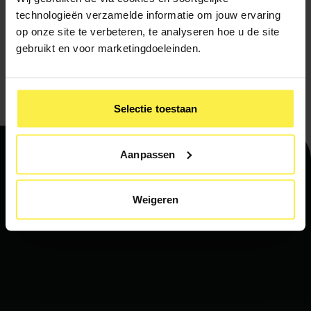
technologieën verzamelde informatie om jouw ervaring
op onze site te verbeteren, te analyseren hoe u de site
I sign up for the newsletter
gebruikt en voor marketingdoeleinden.
Send
Selectie toestaan
Aanpassen
About
Weigeren