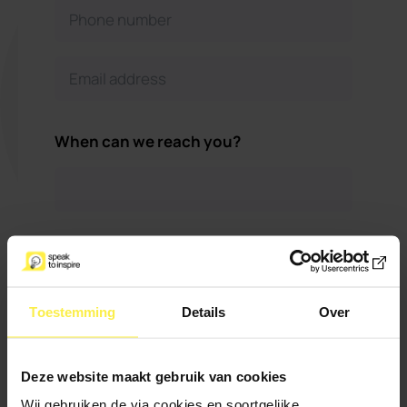
When can we reach you?
Maximum 500
Do you have anything
characters
else to add?
Toestemming
Details
Over
Deze website maakt gebruik van cookies
Wij gebruiken de via cookies en soortgelijke