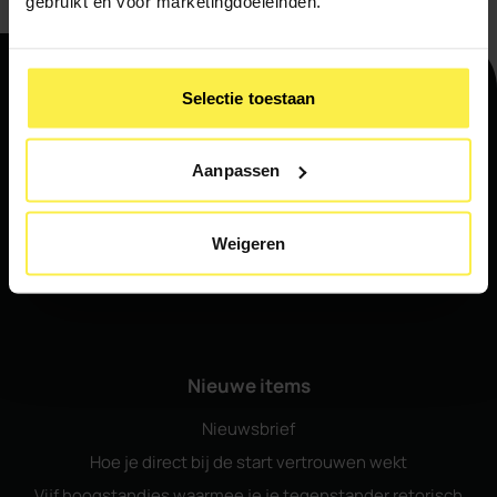
gebruikt en voor marketingdoeleinden.
Selectie toestaan
Navigatie
Aanpassen
Home
Ons aanbod
Weigeren
Nieuws & media
Contact
Nieuwe items
Nieuwsbrief
Hoe je direct bij de start vertrouwen wekt
Vijf hoogstandjes waarmee je je tegenstander retorisch