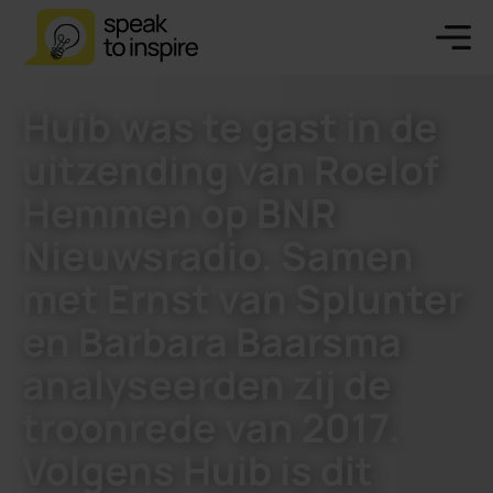
Huib was te gast in de
uitzending van Roelof
Hemmen op BNR
Nieuwsradio. Samen
met Ernst van Splunter
en Barbara Baarsma
analyseerden zij de
troonrede van 2017.
Volgens Huib is dit