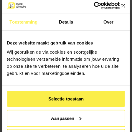
Wanneer kunnen wij jou bereiken?
Toestemming
Details
Over
Deze website maakt gebruik van cookies
Maximaal 500
Wil je verder nog iets
Wij gebruiken de via cookies en soortgelijke
karakters
kwijt?
technologieën verzamelde informatie om jouw ervaring
op onze site te verbeteren, te analyseren hoe u de site
gebruikt en voor marketingdoeleinden.
Selectie toestaan
Aanpassen
Ik meld me aan voor de nieuwsbrief