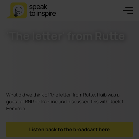
'The letter' from Rutte
What did we think of 'the letter' from Rutte. Huib was a
guest at BNR de Kantine and discussed this with Roelof
Hemmen.
Listen back to the broadcast here