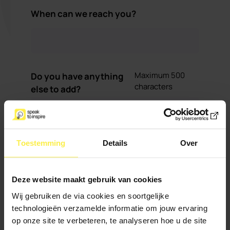
When can we reach you?
Maximum 500
Do you have anything
characters
else to add?
Toestemming
Details
Over
Deze website maakt gebruik van cookies
Wij gebruiken de via cookies en soortgelijke
I sign up for the newsletter
technologieën verzamelde informatie om jouw ervaring
op onze site te verbeteren, te analyseren hoe u de site
Send