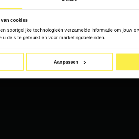
 van cookies
 en soortgelijke technologieën verzamelde informatie om jouw erv
Address
e u de site gebruikt en voor marketingdoeleinden.
Speak to Inspire
Nieuwe Herengracht 49
1011 RN, Amsterdam
Aanpassen
Nederland