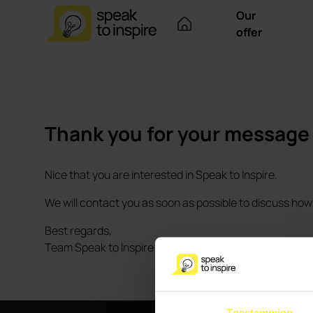
Our
offer
Thank you for your message
Nice that you are interested in Speak to Inspire.
We will contact you as soon as possible to discuss how
Best regards,
Team Speak to Inspire
Toestemming