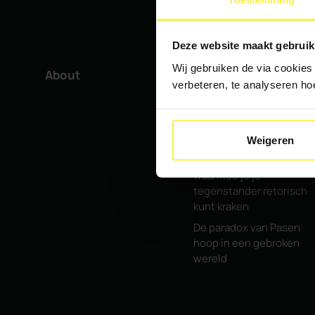
Deze website maakt gebruik
Wij gebruiken de via cookies
About
New items
verbeteren, te analyseren ho
Nieuwsbrief
Hoe je direct bij de
start vertrouwen wekt
Weigeren
Vijf hoogstandjes
waarmee je je
tegenstander retorisch
kunt kraken
De paradox van Pasen:
hoop in een gebroken
wereld