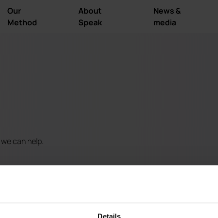
Our
About
News &
Method
Speak
media
 we can help.
Details