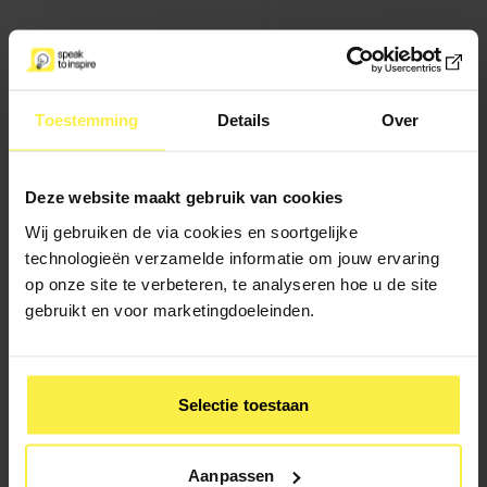
“Het ging super. Ik vond het ook gewoonweg leuk
om doen. Super dank voor je hulp, ik heb er heel wat
van bijgeleerd en het maakte dat ik vol vertrouwen
Toestemming
Details
Over
het moment tegemoet ging en er ook gewoon
plezier aan beleefd heb. En de reacties waren ook
heel goed. Nogmaals ontzettend dank!”
Deze website maakt gebruik van cookies
Wij gebruiken de via cookies en soortgelijke
technologieën verzamelde informatie om jouw ervaring
op onze site te verbeteren, te analyseren hoe u de site
gebruikt en voor marketingdoeleinden.
Selectie toestaan
Aanpassen
Wij geven training & coaching aan