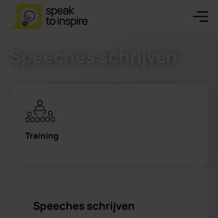
Speeches schrijven
Leer zo te schrijven dat je spreker weet te raken
Training
Speeches schrijven